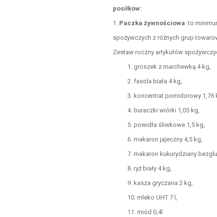
posiłków:
Paczka żywnościowa
to minimum 
spożywczych z różnych grup towar
Zestaw roczny artykułów spożywczy
groszek z marchewką 4 kg,
fasola biała 4 kg,
koncentrat pomidorowy 1,76 
buraczki wiórki 1,05 kg,
powidła śliwkowe 1,5 kg,
makaron jajeczny 4,5 kg,
makaron kukurydziany bezglu
ryż biały 4 kg,
kasza gryczana 2 kg,
mleko UHT 7 l,
miód 0,4l