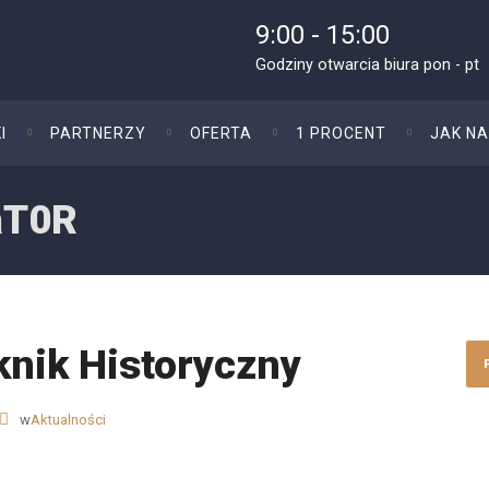
9:00 - 15:00
Godziny otwarcia biura pon - pt
I
PARTNERZY
OFERTA
1 PROCENT
JAK N
aT0R
knik Historyczny
w
Aktualności