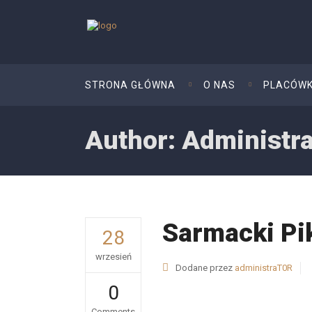
STRONA GŁÓWNA
O NAS
PLACÓWK
Author: Administr
Sarmacki Pi
28
wrzesień
Dodane przez
administraT0R
0
Comments