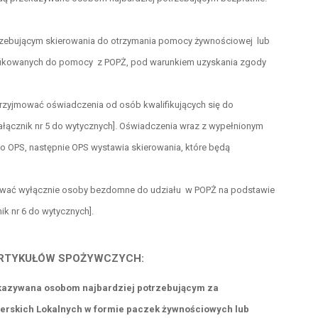
ebującym skierowania do otrzymania pomocy żywnościowej lub
ifikowanych do pomocy z POPŻ, pod warunkiem uzyskania zgody
zyjmować oświadczenia od osób kwalifikujących się do
łącznik nr 5 do wytycznych]. Oświadczenia wraz z wypełnionym
 OPS, następnie OPS wystawia skierowania, które będą
ować wyłącznie osoby bezdomne do udziału w POPŻ na podstawie
k nr 6 do wytycznych].
RTYKUŁÓW SPOŻYWCZYCH:
kazywana osobom najbardziej potrzebującym za
nerskich Lokalnych
w formie paczek żywnościowych lub