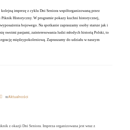
a kolejną imprezę z cyklu Dni Seniora współorganizowaną przez
i Piknik Historyczny. W programie pokazy kuchni historycznej,
wyposażenia bojowego. Na spotkanie zapraszamy osoby starsze jak i
się swoimi pasjami, zainteresowania ludzi młodych historią Polski, to
integrację międzypokoleniową. Zapraszamy do udziału w naszym
w
Aktualności
iknik z okazji Dni Seniora. Impreza organizowana jest wraz z