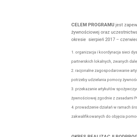
CELEM PROGRAMU
jest zape
żywnościowej oraz uczestnictw
okresie sierpień 2017 – czerwie
organizacja i koordynacja sieci dy
partnerskich lokalnych, zwanych dal
racjonalne zagospodarowanie arty
potrzeby udzielania pomocy żywnoś
przekazanie artykułów spożywcz
żywnościowej zgodnie z zasadami P
prowadzenie działań w ramach śr
zakwalifikowanych do objęcia pomo
OKRES REALIZACJI PODPRO