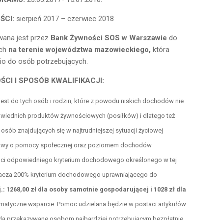
ŚCI:
sierpień 2017 – czerwiec 2018
ana jest przez
Bank Żywności SOS w Warszawie
do
ych
na terenie województwa mazowieckiego,
która
o do osób potrzebujących.
CI I SPOSÓB KWALIFIKACJI:
st do tych osób i rodzin, które z powodu niskich dochodów nie
wiednich produktów żywnościowych (posiłków) i dlatego też
 osób znajdujących się w najtrudniejszej sytuacji życiowej
ustawy o pomocy społecznej oraz poziomem dochodów
ści odpowiedniego kryterium dochodowego określonego w tej
kracza 200% kryterium dochodowego uprawniającego do
tj.: 1268,00 zł dla osoby samotnie gospodarującej i 1028 zł dla
ematyczne wsparcie. Pomoc udzielana będzie w postaci artykułów
dą przekazywane osobom najbardziej potrzebującym bezpłatnie.