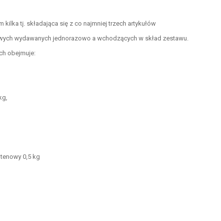
kilka tj. składająca się z co najmniej trzech artykułów
owych wydawanych jednorazowo a wchodzących w skład zestawu.
ch obejmuje:
kg,
tenowy 0,5 kg