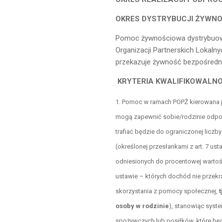
OKRES DYSTRYBUCJI ŻYWNO
Pomoc żywnościowa dystrybuow
Organizacji Partnerskich Lokaln
przekazuje żywność bezpośredni
KRYTERIA KWALIFIKOWALNOŚ
Pomoc w ramach POPŻ kierowana je
mogą zapewnić sobie/rodzinie odpo
trafiać będzie do ograniczonej liczby
(określonej przesłankami z art. 7 
odniesionych do procentowej warto
ustawie – których dochód nie prze
skorzystania z pomocy społecznej,
osoby w rodzinie
), stanowiąc syst
spożywczych lub posiłków, które bę