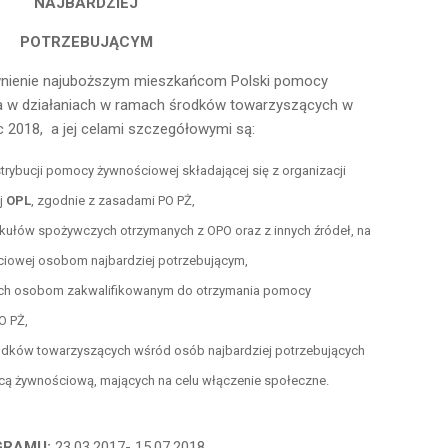
NAJBARDZIEJ
POTRZEBUJĄCYM
wnienie najuboższym mieszkańcom Polski pomocy
a w działaniach w ramach środków towarzyszących w
c 2018, a jej celami szczegółowymi są:
strybucji pomocy żywnościowej składającej się z organizacji
ej
OPL
, zgodnie z zasadami PO PŻ,
kułów spożywczych otrzymanych z OPO oraz z innych źródeł, na
ciowej osobom najbardziej potrzebującym,
ych osobom zakwalifikowanym do otrzymania pomocy
O PŻ,
odków towarzyszących wśród osób najbardziej potrzebujących
cą żywnościową, mających na celu włączenie społeczne.
GRAMU:
23.03.2017- 15.07.2018.