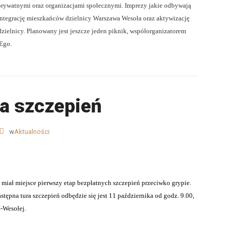
prywatnymi oraz organizacjami społecznymi. Imprezy jakie odbywają
 integrację mieszkańców dzielnicy Warszawa Wesoła oraz aktywizację
 dzielnicy. Planowany jest jeszcze jeden piknik, współorganizatorem
-Ego.
ra szczepień
w
Aktualności
 miał miejsce pierwszy etap bezpłatnych szczepień przeciwko grypie.
tępna tura szczepień odbędzie się jest 11 października od godz. 9.00,
e-Wesołej.