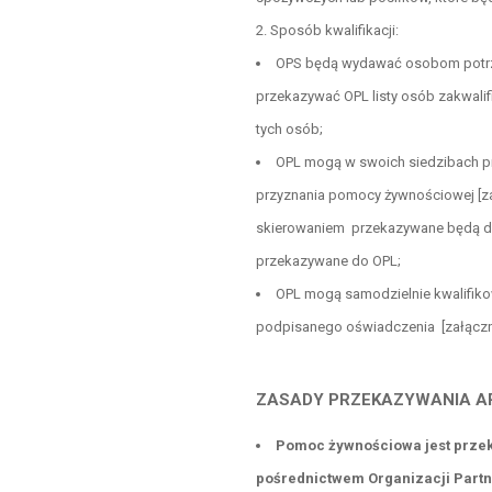
Sposób kwalifikacji:
OPS będą wydawać osobom potrz
przekazywać OPL listy osób zakwal
tych osób;
OPL mogą w swoich siedzibach pr
przyznania pomocy żywnościowej [za
skierowaniem przekazywane będą do
przekazywane do OPL;
OPL mogą samodzielnie kwalifik
podpisanego oświadczenia [załączni
ZASADY PRZEKAZYWANIA A
Pomoc żywnościowa jest prze
pośrednictwem Organizacji Part